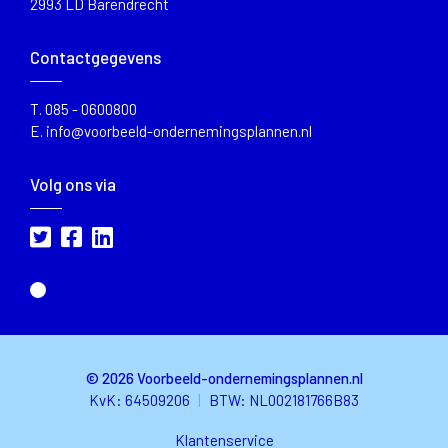
2993 LD Barendrecht
Contactgegevens
T.
085 - 0600800
E.
info@voorbeeld-ondernemingsplannen.nl
Volg ons via
© 2026 Voorbeeld-ondernemingsplannen.nl
KvK: 64509206
|
BTW
: NL002181766B83
Klantenservice