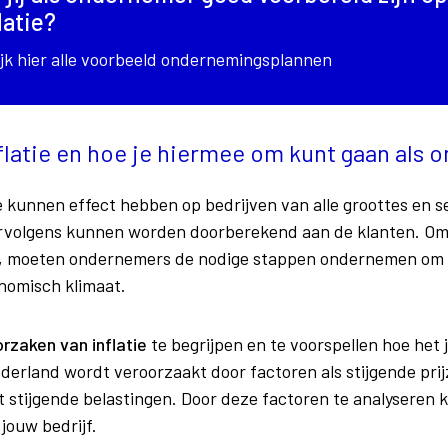
latie?
jk hier alle voorbeeld ondernemingsplannen
flatie en hoe je hiermee om kunt gaan als
e kunnen effect hebben op bedrijven van alle groottes en s
ervolgens kunnen worden doorberekend aan de klanten. Om 
n, moeten ondernemers de nodige stappen ondernemen om h
nomisch klimaat.
rzaken van inflatie
te begrijpen en te voorspellen hoe het 
Nederland wordt veroorzaakt door factoren als stijgende pr
stijgende belastingen. Door deze factoren te analyseren k
 jouw bedrijf.