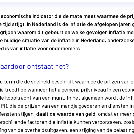
jke economische indicator die de mate meet waarmee de pr
e tijd stijgt. In Nederland is de inflatie de afgelopen ja
egrijpen waarom dit gebeurt en welke gevolgen inflatie me
 huidige situatie van de inflatie in Nederland, onderzoek
d is van inflatie voor ondernemers.
 waardoor ontstaat het?
he term die de snelheid beschrijft waarmee de prijzen van 
latie treedt op wanneer het algemene prijsniveau in een eco
 de koopkracht van een munt. In het algemeen wordt de inf
I), die de prijzen van een mandje goederen en diensten in d
iensten stijgen,
daalt de waarde van geld
, omdat er meer 
 verschillende factoren die inflatie kunnen veroorzaken, zo
ing van de overheidsuitgaven, een stijging van de belasting