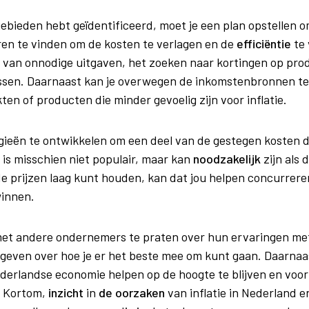
ogebieden hebt geïdentificeerd, moet je een plan opstellen 
ren te vinden om de kosten te verlagen en de
efficiëntie
te 
 van onnodige uitgaven, het zoeken naar kortingen op pro
sen. Daarnaast kan je overwegen de inkomstenbronnen te d
en of producten die minder gevoelig zijn voor inflatie.
gieën te ontwikkelen om een deel van de gestegen kosten d
 is misschien niet populair, maar kan
noodzakelijk
zijn als 
de prijzen laag kunt houden, kan dat jou helpen concurreren
winnen.
t andere ondernemers te praten over hun ervaringen met i
s geven over hoe je er het beste mee om kunt gaan. Daarna
derlandse economie helpen op de hoogte te blijven en voorb
 Kortom,
inzicht
in
de oorzaken
van inflatie in Nederland e