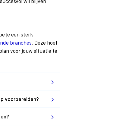
uccesvol wil blijven
oe je een sterk
ende branches
. Deze hoef
plan voor jouw situatie te
rop voorbereiden?
ven?